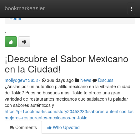
Home
bookmarkeasier
Togg
navi
Home
1
¡Descubre el Sabor Mexicano
en la Ciudad!
mollydgew136527
369 days ago
News
Discuss
¿Ansias por un auténtico platillo mexicano en la vibrante ciudad
de Tokio? Pues no busques más. Tokio te ofrece una gran
variedad de restaurantes mexicanos que satisfacen tu paladar
con sabores auténticos y
https://pr1bookmarks.com/story20458233/sabores-auténticos-los-
mejores-restaurantes-mexicanos-en-tokio
Comments
Who Upvoted