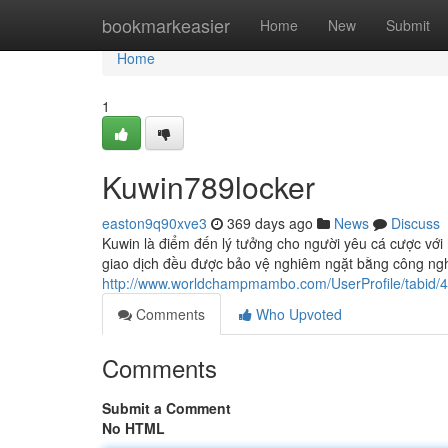
Home
bookmarkeasier
Home
New
Submit
Home
1
Kuwin789locker
easton9q90xve3
369 days ago
News
Discuss
Kuwin là điểm đến lý tưởng cho người yêu cá cược với h
giao dịch đều được bảo vệ nghiêm ngặt bằng công nghệ 
http://www.worldchampmambo.com/UserProfile/tabid/4
Comments
Who Upvoted
Comments
Submit a Comment
No HTML