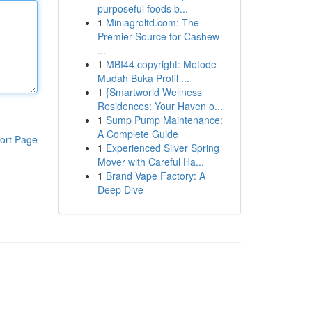
purposeful foods b...
1
Miniagroltd.com: The
Premier Source for Cashew
...
1
MBI44 copyright: Metode
Mudah Buka Profil ...
1
{Smartworld Wellness
Residences: Your Haven o...
1
Sump Pump Maintenance:
A Complete Guide
ort Page
1
Experienced Silver Spring
Mover with Careful Ha...
1
Brand Vape Factory: A
Deep Dive