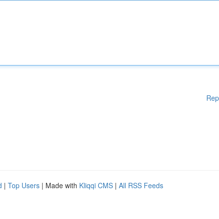
Rep
d
|
Top Users
| Made with
Kliqqi CMS
|
All RSS Feeds