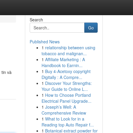
Search
Go
Published News
1
relationship between using
tobacco and malignan...
1
Affiliate Marketing : A
Handbook to Earnin...
1
Buy 4-Acetoxy copyright
 tin và
Digitally : A Compre...
1
Discover Your Strengths:
Your Guide to Online L...
1
How to Choose Portland
Electrical Panel Upgrade...
1
Joseph’s Well: A
Comprehensive Review
1
What to Look for in a
Reading top Auto Repair f...
1
Botanical extract powder for