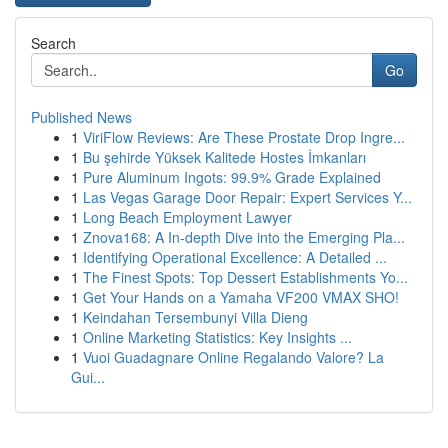
Search
Go
Published News
1
ViriFlow Reviews: Are These Prostate Drop Ingre...
1
Bu şehirde Yüksek Kalitede Hostes İmkanları
1
Pure Aluminum Ingots: 99.9% Grade Explained
1
Las Vegas Garage Door Repair: Expert Services Y...
1
Long Beach Employment Lawyer
1
Znova168: A In-depth Dive into the Emerging Pla...
1
Identifying Operational Excellence: A Detailed ...
1
The Finest Spots: Top Dessert Establishments Yo...
1
Get Your Hands on a Yamaha VF200 VMAX SHO!
1
Keindahan Tersembunyi Villa Dieng
1
Online Marketing Statistics: Key Insights ...
1
Vuoi Guadagnare Online Regalando Valore? La
Gui...