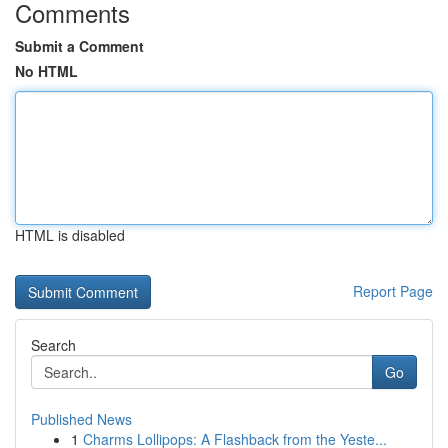
Comments
Submit a Comment
No HTML
HTML is disabled
Report Page
Search
Go
Published News
1
Charms Lollipops: A Flashback from the Yeste...