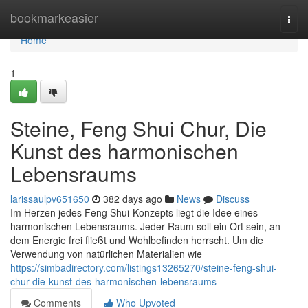
Home
bookmarkeasier
Togg
navi
Home
1
Steine, Feng Shui Chur, Die
Kunst des harmonischen
Lebensraums
larissaulpv651650
382 days ago
News
Discuss
Im Herzen jedes Feng Shui-Konzepts liegt die Idee eines
harmonischen Lebensraums. Jeder Raum soll ein Ort sein, an
dem Energie frei fließt und Wohlbefinden herrscht. Um die
Verwendung von natürlichen Materialien wie
https://simbadirectory.com/listings13265270/steine-feng-shui-
chur-die-kunst-des-harmonischen-lebensraums
Comments
Who Upvoted