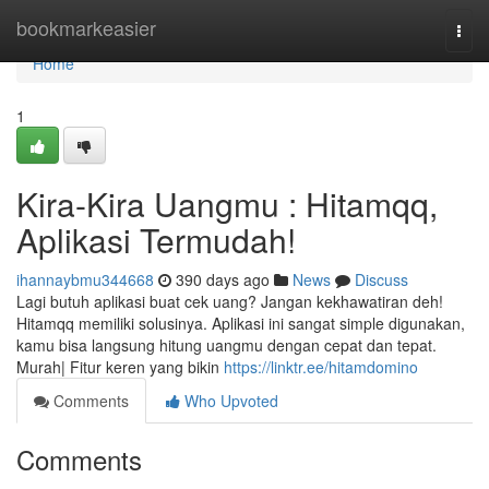
Home
bookmarkeasier
Togg
navi
Home
1
Kira-Kira Uangmu : Hitamqq,
Aplikasi Termudah!
ihannaybmu344668
390 days ago
News
Discuss
Lagi butuh aplikasi buat cek uang? Jangan kekhawatiran deh!
Hitamqq memiliki solusinya. Aplikasi ini sangat simple digunakan,
kamu bisa langsung hitung uangmu dengan cepat dan tepat.
Murah| Fitur keren yang bikin
https://linktr.ee/hitamdomino
Comments
Who Upvoted
Comments