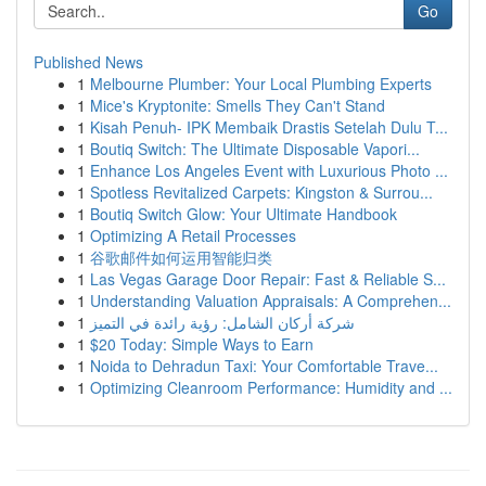
Go
Published News
1
Melbourne Plumber: Your Local Plumbing Experts
1
Mice's Kryptonite: Smells They Can't Stand
1
Kisah Penuh- IPK Membaik Drastis Setelah Dulu T...
1
Boutiq Switch: The Ultimate Disposable Vapori...
1
Enhance Los Angeles Event with Luxurious Photo ...
1
Spotless Revitalized Carpets: Kingston & Surrou...
1
Boutiq Switch Glow: Your Ultimate Handbook
1
Optimizing A Retail Processes
1
谷歌邮件如何运用智能归类
1
Las Vegas Garage Door Repair: Fast & Reliable S...
1
Understanding Valuation Appraisals: A Comprehen...
1
شركة أركان الشامل: رؤية رائدة في التميز
1
$20 Today: Simple Ways to Earn
1
Noida to Dehradun Taxi: Your Comfortable Trave...
1
Optimizing Cleanroom Performance: Humidity and ...