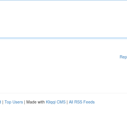
Rep
d
|
Top Users
| Made with
Kliqqi CMS
|
All RSS Feeds