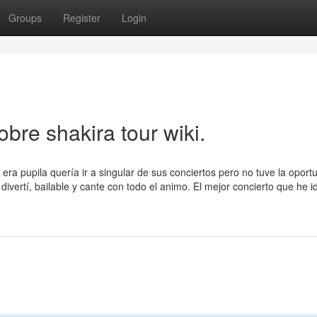
Groups
Register
Login
re shakira tour wiki.
ra pupila quería ir a singular de sus conciertos pero no tuve la oport
divertí, bailable y cante con todo el animo. El mejor concierto que he i