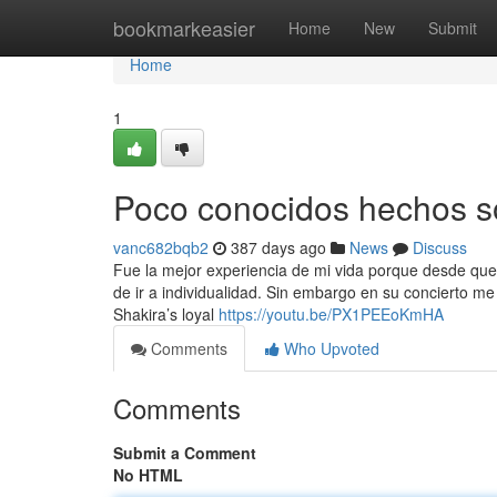
Home
bookmarkeasier
Home
New
Submit
Home
1
Poco conocidos hechos sob
vanc682bqb2
387 days ago
News
Discuss
Fue la mejor experiencia de mi vida porque desde que e
de ir a individualidad. Sin embargo en su concierto me 
Shakira’s loyal
https://youtu.be/PX1PEEoKmHA
Comments
Who Upvoted
Comments
Submit a Comment
No HTML