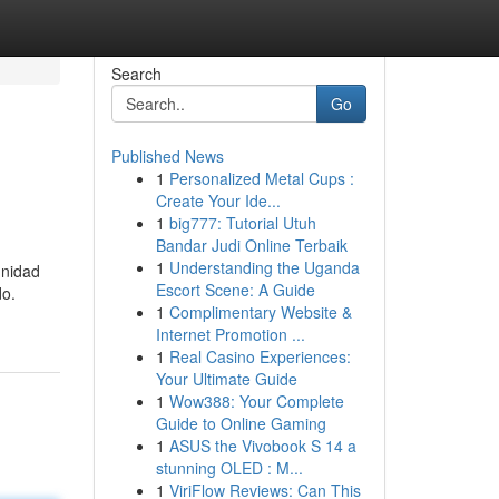
Search
Go
Published News
1
Personalized Metal Cups :
Create Your Ide...
1
big777: Tutorial Utuh
Bandar Judi Online Terbaik
1
Understanding the Uganda
unidad
Escort Scene: A Guide
do.
1
Complimentary Website &
Internet Promotion ...
1
Real Casino Experiences:
Your Ultimate Guide
1
Wow388: Your Complete
Guide to Online Gaming
1
ASUS the Vivobook S 14 a
stunning OLED : M...
1
ViriFlow Reviews: Can This