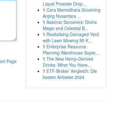
Liquid Prostate Drop...
1
Cara Memelihara Grooming
Anjing Nusantara ...
1
Aasimar Sorcerers: Divine
Magic and Celestial B...
1
Revitalising Damaged Yard
with Lawn Mowing Mt K...
1
Enterprise Resource
Planning Warehouse Super...
1
The New Hemp-Derived
ort Page
Drinks: What You Have...
1
ETF-Broker Vergleich: Die
besten Anbieter 2024