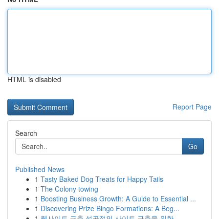
HTML is disabled
Report Page
Search
Go
Published News
1
Tasty Baked Dog Treats for Happy Tails
1
The Colony towing
1
Boosting Business Growth: A Guide to Essential ...
1
Discovering Prize Bingo Formations: A Beg...
1
웹사이트 구축 성공적인 사이트 구축을 위한 ...