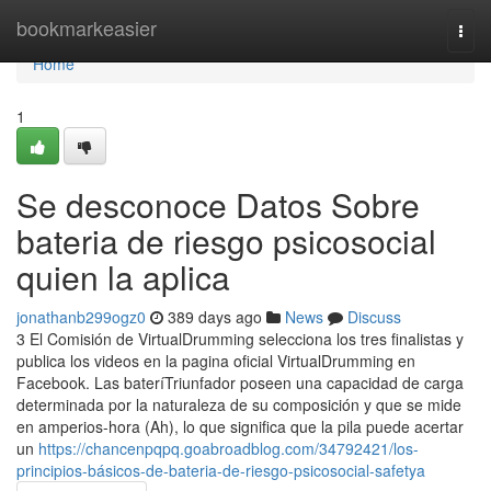
Home
bookmarkeasier
Togg
navi
Home
1
Se desconoce Datos Sobre
bateria de riesgo psicosocial
quien la aplica
jonathanb299ogz0
389 days ago
News
Discuss
3 El Comisión de VirtualDrumming selecciona los tres finalistas y
publica los videos en la pagina oficial VirtualDrumming en
Facebook. Las bateríTriunfador poseen una capacidad de carga
determinada por la naturaleza de su composición y que se mide
en amperios-hora (Ah), lo que significa que la pila puede acertar
un
https://chancenpqpq.goabroadblog.com/34792421/los-
principios-básicos-de-bateria-de-riesgo-psicosocial-safetya