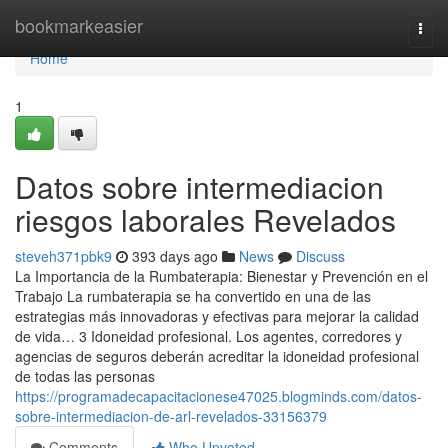
Home
bookmarkeasier
Togg
navi
Home
1
Datos sobre intermediacion
riesgos laborales Revelados
steveh371pbk9
393 days ago
News
Discuss
La Importancia de la Rumbaterapia: Bienestar y Prevención en el
Trabajo La rumbaterapia se ha convertido en una de las
estrategias más innovadoras y efectivas para mejorar la calidad
de vida… 3 Idoneidad profesional. Los agentes, corredores y
agencias de seguros deberán acreditar la idoneidad profesional
de todas las personas
https://programadecapacitacionese47025.blogminds.com/datos-
sobre-intermediacion-de-arl-revelados-33156379
Comments
Who Upvoted