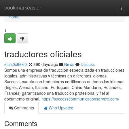
Home
bookmarkeasier
Togg
navi
Home
1
traductores oficiales
elias0x66kli3
390 days ago
News
Discuss
Somos una empresa de traducción especializada en traducciones
legales, administrativas y técnicas en diferentes idiomas.
Success, cuenta con traductores certificados en todos los idiomas
(Inglés, Alemán, Italiano, Portugués, Chino Mandarín, Holandés,
Francés) garantizando una traducción profesional y fiel al
documento original.
https://successcommunicationservice.com/
Comments
Who Upvoted
Comments