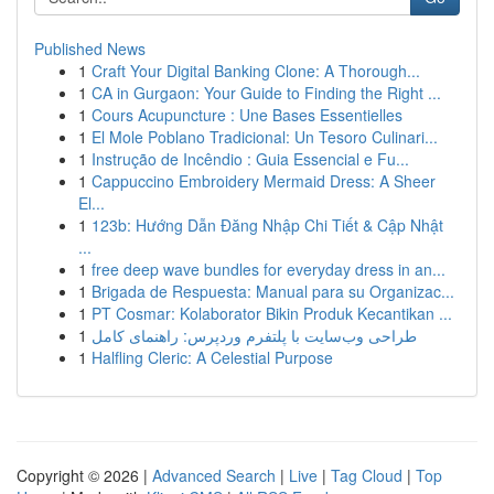
Published News
1
Craft Your Digital Banking Clone: A Thorough...
1
CA in Gurgaon: Your Guide to Finding the Right ...
1
Cours Acupuncture : Une Bases Essentielles
1
El Mole Poblano Tradicional: Un Tesoro Culinari...
1
Instrução de Incêndio : Guia Essencial e Fu...
1
Cappuccino Embroidery Mermaid Dress: A Sheer
El...
1
123b: Hướng Dẫn Đăng Nhập Chi Tiết & Cập Nhật
...
1
free deep wave bundles for everyday dress in an...
1
Brigada de Respuesta: Manual para su Organizac...
1
PT Cosmar: Kolaborator Bikin Produk Kecantikan ...
1
طراحی وب‌سایت با پلتفرم وردپرس: راهنمای کامل
1
Halfling Cleric: A Celestial Purpose
Copyright © 2026 |
Advanced Search
|
Live
|
Tag Cloud
|
Top