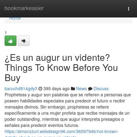
Home
bookmarkeasier
Togg
navi
Home
1
¿Es un augur un vidente?
Things To Know Before You
Buy
baruchd814gdy3
395 days ago
News
Discuss
Prophetess y augur son palabras que se refieren a personas que
poseen habilidades especiales para predecir el futuro o recibir
mensajes divinos. Sin embargo, prophetess se refiere
específicamente a una mujer profeta que recibe mensajes de un
poder outstanding, mientras que augur interpreta presagios o
señales para predecir eventos futuros.
https://simonzzurl.webdesign96.com/36597946/not-known-