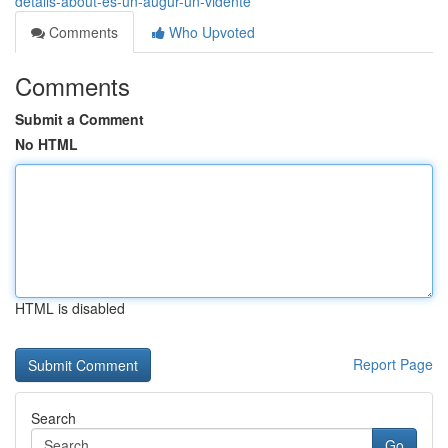
details-about-es-un-augur-un-vidente
Comments
Who Upvoted
Comments
Submit a Comment
No HTML
HTML is disabled
Report Page
Search
Go