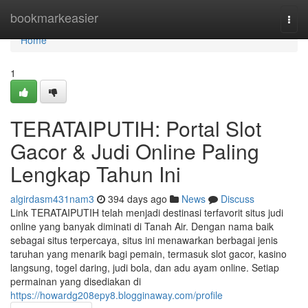
Home
bookmarkeasier
Togg
navi
Home
1
TERATAIPUTIH: Portal Slot
Gacor & Judi Online Paling
Lengkap Tahun Ini
algirdasm431nam3
394 days ago
News
Discuss
Link TERATAIPUTIH telah menjadi destinasi terfavorit situs judi
online yang banyak diminati di Tanah Air. Dengan nama baik
sebagai situs terpercaya, situs ini menawarkan berbagai jenis
taruhan yang menarik bagi pemain, termasuk slot gacor, kasino
langsung, togel daring, judi bola, dan adu ayam online. Setiap
permainan yang disediakan di
https://howardg208epy8.blogginaway.com/profile