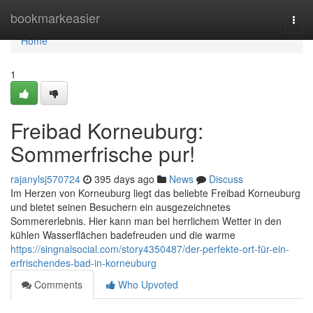
Home
bookmarkeasier
Togg
navi
Home
1
Freibad Korneuburg:
Sommerfrische pur!
rajanylsj570724
395 days ago
News
Discuss
Im Herzen von Korneuburg liegt das beliebte Freibad Korneuburg
und bietet seinen Besuchern ein ausgezeichnetes
Sommererlebnis. Hier kann man bei herrlichem Wetter in den
kühlen Wasserflächen badefreuden und die warme
https://singnalsocial.com/story4350487/der-perfekte-ort-für-ein-
erfrischendes-bad-in-korneuburg
Comments
Who Upvoted