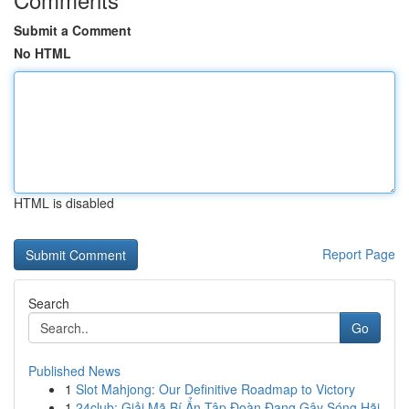
Submit a Comment
No HTML
HTML is disabled
Report Page
Search
Go
Published News
1
Slot Mahjong: Our Definitive Roadmap to Victory
1
24club: Giải Mã Bí Ẩn Tập Đoàn Đang Gây Sóng Hãi