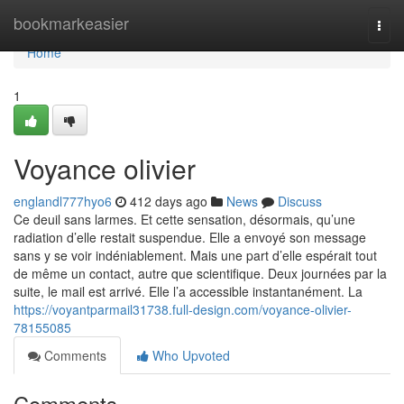
Home
bookmarkeasier
Togg
navi
Home
1
Voyance olivier
englandl777hyo6
412 days ago
News
Discuss
Ce deuil sans larmes. Et cette sensation, désormais, qu’une
radiation d’elle restait suspendue. Elle a envoyé son message
sans y se voir indéniablement. Mais une part d’elle espérait tout
de même un contact, autre que scientifique. Deux journées par la
suite, le mail est arrivé. Elle l’a accessible instantanément. La
https://voyantparmail31738.full-design.com/voyance-olivier-
78155085
Comments
Who Upvoted
Comments