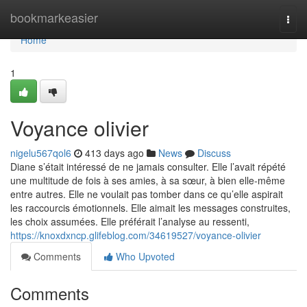
Home
bookmarkeasier
Togg
navi
Home
1
Voyance olivier
nigelu567qol6
413 days ago
News
Discuss
Diane s’était intéressé de ne jamais consulter. Elle l’avait répété
une multitude de fois à ses amies, à sa sœur, à bien elle-même
entre autres. Elle ne voulait pas tomber dans ce qu’elle aspirait
les raccourcis émotionnels. Elle aimait les messages construites,
les choix assumées. Elle préférait l’analyse au ressenti,
https://knoxdxncp.glifeblog.com/34619527/voyance-olivier
Comments
Who Upvoted
Comments