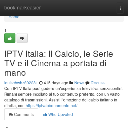
Home
bookmarkeasier
Togg
navi
Home
1
IPTV Italia: Il Calcio, le Serie
TV e il Cinema a portata di
mano
louisehwhz602281
415 days ago
News
Discuss
Con IPTV Italia puoi godere un'esperienza televisiva senzaconfini.
Rimani sempre incollato al tuo contenuto preferito, con un vasto
catalogo di trasmissioni. Assisti l'emozione del calcio italiano in
diretta, con
https://iptvabbonamento.net/
Comments
Who Upvoted