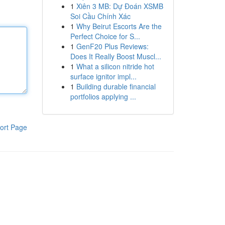
1
Xiên 3 MB: Dự Đoán XSMB
Soi Cầu Chính Xác
1
Why Beirut Escorts Are the
Perfect Choice for S...
1
GenF20 Plus Reviews:
Does It Really Boost Muscl...
1
What a silicon nitride hot
surface ignitor impl...
1
Building durable financial
portfolios applying ...
ort Page