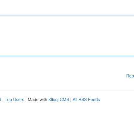
Rep
d
|
Top Users
| Made with
Kliqqi CMS
|
All RSS Feeds