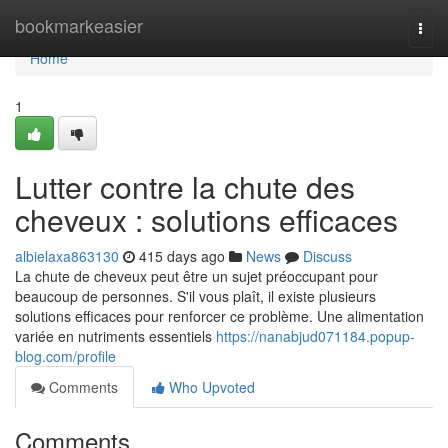
Home
bookmarkeasier
Togg
navi
Home
1
Lutter contre la chute des
cheveux : solutions efficaces
albielaxa863130
415 days ago
News
Discuss
La chute de cheveux peut être un sujet préoccupant pour
beaucoup de personnes. S'il vous plaît, il existe plusieurs
solutions efficaces pour renforcer ce problème. Une alimentation
variée en nutriments essentiels
https://nanabjud071184.popup-
blog.com/profile
Comments
Who Upvoted
Comments