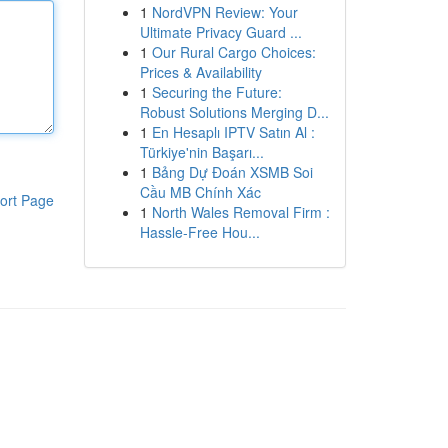
1
NordVPN Review: Your
Ultimate Privacy Guard ...
1
Our Rural Cargo Choices:
Prices & Availability
1
Securing the Future:
Robust Solutions Merging D...
1
En Hesaplı IPTV Satın Al :
Türkiye'nin Başarı...
1
Bảng Dự Đoán XSMB Soi
Cầu MB Chính Xác
ort Page
1
North Wales Removal Firm :
Hassle-Free Hou...