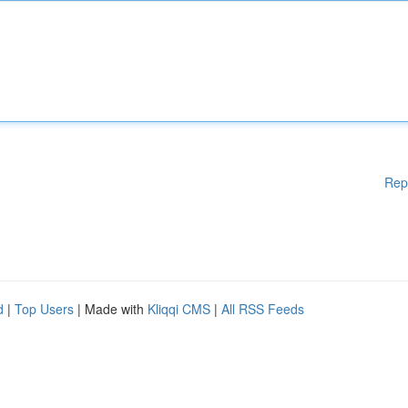
Rep
d
|
Top Users
| Made with
Kliqqi CMS
|
All RSS Feeds