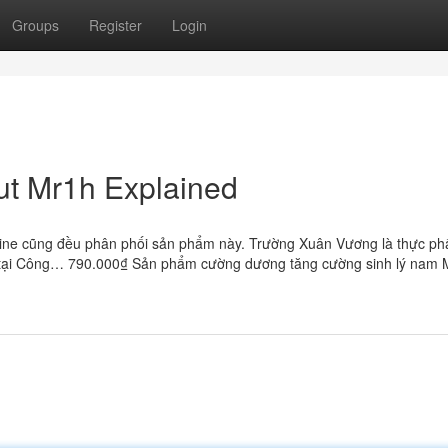
Groups
Register
Login
ut Mr1h Explained
nline cũng đều phân phối sản phẩm này. Trường Xuân Vương là thực p
t tại Công… 790.000₫ Sản phẩm cường dương tăng cường sinh lý nam 