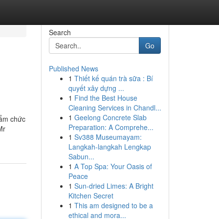
Search
Go
Published News
1
Thiết kế quán trà sữa : Bí
quyết xây dựng ...
1
Find the Best House
Cleaning Services in Chandl...
1
Geelong Concrete Slab
hẩm chức
Preparation: A Comprehe...
Mr
1
Sv388 Museumayam:
Langkah-langkah Lengkap
Sabun...
1
A Top Spa: Your Oasis of
Peace
1
Sun-dried Limes: A Bright
Kitchen Secret
1
This am designed to be a
ethical and mora...