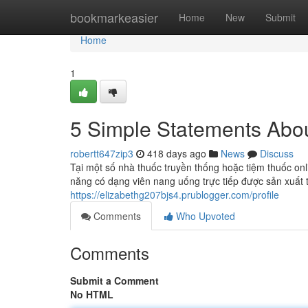
Home
bookmarkeasier
Home
New
Submit
Home
1
5 Simple Statements Abo
robertt647zip3
418 days ago
News
Discuss
Tại một số nhà thuốc truyền thống hoặc tiệm thuốc o
năng có dạng viên nang uống trực tiếp được sản xuấ
https://elizabethg207bjs4.prublogger.com/profile
Comments
Who Upvoted
Comments
Submit a Comment
No HTML