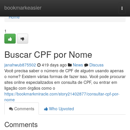
Home
bookmarkeasier
Togg
navi
Home
1
Buscar CPF por Nome
janahwub875502
419 days ago
News
Discuss
Você precisa saber o número de CPF de alguém usando apenas
o nome? Existem várias formas de fazer isso. Você pode procurar
sites online especializados em consulta de CPF, ou entrar em
ligação com órgãos como o
https://bookmarkmiracle.com/story21402877/consultar-cpf-por-
nome
Comments
Who Upvoted
Comments