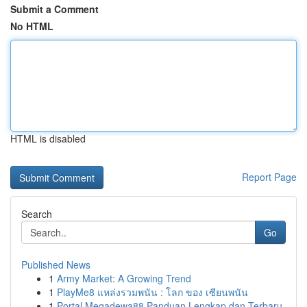
Submit a Comment
No HTML
HTML is disabled
Report Page
Search
Go
Published News
1
Army Market: A Growing Trend
1
PlayMe8 แหล่งรวมพนัน : โลก ของ เซียนพนัน
1
Portal Megadewa88 Panduan Lengkap dan Terbaru