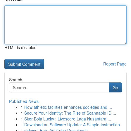
HTML is disabled
Report Page
Search
Go
Published News
1
How athletic facilities enhances societies and ...
1
Secure Your Identity: The Rise of Scannable ID ...
1
Skor Bola Lucky : Livescore Laga Nusantara ...
1
Download an Software Update: A Simple Instruction
1
ytdown: Free YouTube Downloads