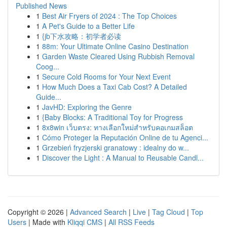
Published News
1
Best Air Fryers of 2024 : The Top Choices
1
A Pet's Guide to a Better Life
1
{jb下水攻略：初学者必读
1
88m: Your Ultimate Online Casino Destination
1
Garden Waste Cleared Using Rubbish Removal
Coog...
1
Secure Cold Rooms for Your Next Event
1
How Much Does a Taxi Cab Cost? A Detailed
Guide...
1
JavHD: Exploring the Genre
1
{Baby Blocks: A Traditional Toy for Progress
1
8x8win เว็บตรง: ทางเลือกใหม่สำหรับคอเกมสล็อต
1
Cómo Proteger la Reputación Online de tu Agenci...
1
Grzebień fryzjerski granatowy : idealny do w...
1
Discover the Light : A Manual to Reusable Candl...
Copyright © 2026 |
Advanced Search
|
Live
|
Tag Cloud
|
Top
Users
| Made with
Kliqqi CMS
|
All RSS Feeds