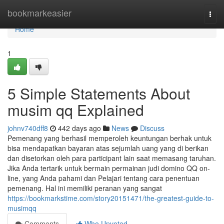
Home
bookmarkeasier
Togg
navi
Home
1
5 Simple Statements About
musim qq Explained
johnv740dff8
442 days ago
News
Discuss
Pemenang yang berhasil memperoleh keuntungan berhak untuk
bisa mendapatkan bayaran atas sejumlah uang yang di berikan
dan disetorkan oleh para participant lain saat memasang taruhan.
Jika Anda tertarik untuk bermain permainan judi domino QQ on-
line, yang Anda pahami dan Pelajari tentang cara penentuan
pemenang. Hal ini memiliki peranan yang sangat
https://bookmarkstime.com/story20151471/the-greatest-guide-to-
musimqq
Comments
Who Upvoted