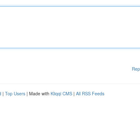
Rep
d
|
Top Users
| Made with
Kliqqi CMS
|
All RSS Feeds