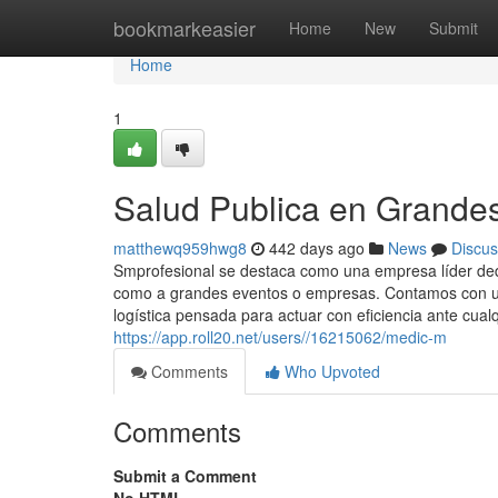
Home
bookmarkeasier
Home
New
Submit
Home
1
Salud Publica en Grande
matthewq959hwg8
442 days ago
News
Discus
Smprofesional se destaca como una empresa líder dedic
como a grandes eventos o empresas. Contamos con un
logística pensada para actuar con eficiencia ante cualq
https://app.roll20.net/users//16215062/medic-m
Comments
Who Upvoted
Comments
Submit a Comment