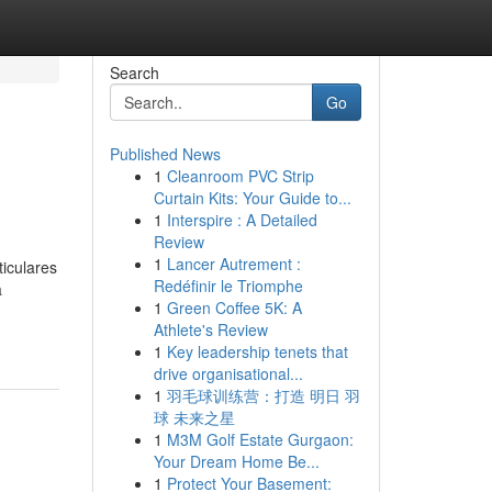
Search
Go
Published News
1
Cleanroom PVC Strip
Curtain Kits: Your Guide to...
1
Interspire : A Detailed
Review
1
Lancer Autrement :
iculares
Redéfinir le Triomphe
a
1
Green Coffee 5K: A
Athlete's Review
1
Key leadership tenets that
drive organisational...
1
羽毛球训练营：打造 明日 羽
球 未来之星
1
M3M Golf Estate Gurgaon:
Your Dream Home Be...
1
Protect Your Basement: