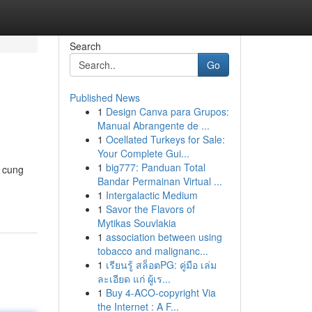
Search
Go
Published News
1
Design Canva para Grupos:
Manual Abrangente de ...
1
Ocellated Turkeys for Sale:
Your Complete Gui...
1
big777: Panduan Total
y cung
Bandar Permainan Virtual ...
1
Intergalactic Medium
1
Savor the Flavors of
Mytikas Souvlakia
1
association between using
tobacco and malignanc...
1
เรียนรู้ สล็อตPG: คู่มือ เล่ม
ละเอียด แก่ ผู้เร...
1
Buy 4-ACO-copyright Via
the Internet : A F...