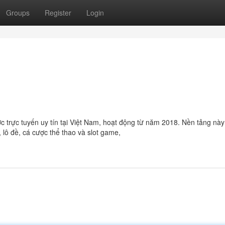
Groups
Register
Login
ợc trực tuyến uy tín tại Việt Nam, hoạt động từ năm 2018. Nền tảng nà
, lô đề, cá cược thể thao và slot game,