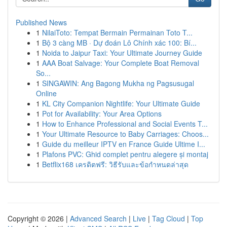
Published News
1
NilaiToto: Tempat Bermain Permainan Toto T...
1
Bộ 3 càng MB · Dự đoán Lô Chính xác 100: Bí...
1
Noida to Jaipur Taxi: Your Ultimate Journey Guide
1
AAA Boat Salvage: Your Complete Boat Removal
So...
1
SINGAWIN: Ang Bagong Mukha ng Pagsusugal
Online
1
KL City Companion Nightlife: Your Ultimate Guide
1
Pot for Availability: Your Area Options
1
How to Enhance Professional and Social Events T...
1
Your Ultimate Resource to Baby Carriages: Choos...
1
Guide du meilleur IPTV en France Guide Ultime I...
1
Plafons PVC: Ghid complet pentru alegere și montaj
1
Betflix168 เครดิตฟรี: วิธีรับและข้อกำหนดล่าสุด
Copyright © 2026 |
Advanced Search
|
Live
|
Tag Cloud
|
Top