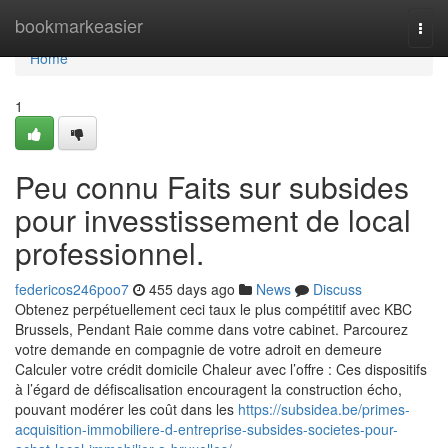
Home
bookmarkeasier
Togg
navi
Home
1
Peu connu Faits sur subsides
pour invesstissement de local
professionnel.
federicos246poo7
455 days ago
News
Discuss
Obtenez perpétuellement ceci taux le plus compétitif avec KBC
Brussels, Pendant Raie comme dans votre cabinet. Parcourez
votre demande en compagnie de votre adroit en demeure
Calculer votre crédit domicile Chaleur avec l’offre : Ces dispositifs
à l’égard de défiscalisation encouragent la construction écho,
pouvant modérer les coût dans les
https://subsidea.be/primes-
acquisition-immobiliere-d-entreprise-subsides-societes-pour-