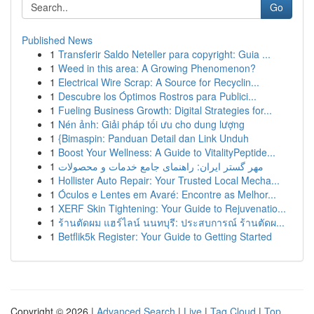
Go
Published News
1
Transferir Saldo Neteller para copyright: Guia ...
1
Weed in this area: A Growing Phenomenon?
1
Electrical Wire Scrap: A Source for Recyclin...
1
Descubre los Óptimos Rostros para Publici...
1
Fueling Business Growth: Digital Strategies for...
1
Nén ảnh: Giải pháp tối ưu cho dung lượng
1
{Bimaspin: Panduan Detail dan Link Unduh
1
Boost Your Wellness: A Guide to VitalityPeptide...
1
مهر گستر ایران: راهنمای جامع خدمات و محصولات
1
Hollister Auto Repair: Your Trusted Local Mecha...
1
Óculos e Lentes em Avaré: Encontre as Melhor...
1
XERF Skin Tightening: Your Guide to Rejuvenatio...
1
ร้านตัดผม แฮร์ไลน์ นนทบุรี: ประสบการณ์ ร้านตัดผ...
1
Betflik5k Register: Your Guide to Getting Started
Copyright © 2026 |
Advanced Search
|
Live
|
Tag Cloud
|
Top