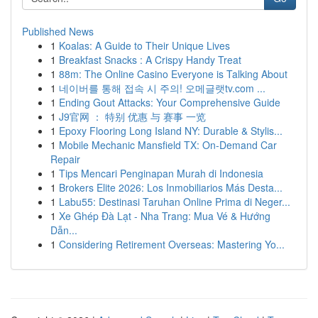
Published News
1
Koalas: A Guide to Their Unique Lives
1
Breakfast Snacks : A Crispy Handy Treat
1
88m: The Online Casino Everyone is Talking About
1
네이버를 통해 접속 시 주의! 오메글랫tv.com ...
1
Ending Gout Attacks: Your Comprehensive Guide
1
J9官网 ： 特别 优惠 与 赛事 一览
1
Epoxy Flooring Long Island NY: Durable & Stylis...
1
Mobile Mechanic Mansfield TX: On-Demand Car
Repair
1
Tips Mencari Penginapan Murah di Indonesia
1
Brokers Elite 2026: Los Inmobiliarios Más Desta...
1
Labu55: Destinasi Taruhan Online Prima di Neger...
1
Xe Ghép Đà Lạt - Nha Trang: Mua Vé & Hướng
Dẫn...
1
Considering Retirement Overseas: Mastering Yo...