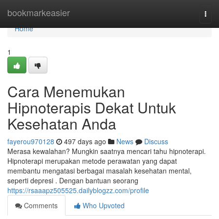
Home
bookmarkeasier
Togg
navi
Home
1
Cara Menemukan
Hipnoterapis Dekat Untuk
Kesehatan Anda
fayerou970128
497 days ago
News
Discuss
Merasa kewalahan? Mungkin saatnya mencari tahu hipnoterapi.
Hipnoterapi merupakan metode perawatan yang dapat
membantu mengatasi berbagai masalah kesehatan mental,
seperti depresi . Dengan bantuan seorang
https://rsaaapz505525.dailyblogzz.com/profile
Comments
Who Upvoted