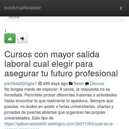
Home
bookmarkeasier
Togg
navi
Home
1
Cursos con mayor salida
laboral cual elegir para
asegurar tu futuro profesional
joschkaq520gpw7
499 days ago
News
Discuss
No tengas miedo de explorar: A veces, la respuesta no es
inmediata. Permítete probar diferentes materias o actividades
hasta encontrar lo que realmente te apasiona. Siempre que
puedas, no dudes en asistir a ferias universitarias, charlas y
jornadas de puertas abiertas que organicen las propias
universidades. Este tipo de
https://saibamais04692.weblogco.com/34071053/cual-es-la-