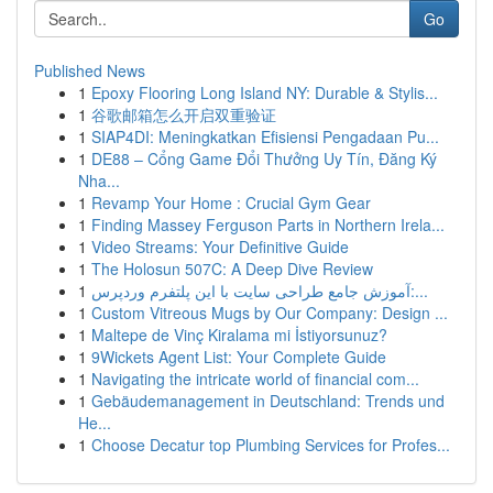
Go
Published News
1
Epoxy Flooring Long Island NY: Durable & Stylis...
1
谷歌邮箱怎么开启双重验证
1
SIAP4DI: Meningkatkan Efisiensi Pengadaan Pu...
1
DE88 – Cổng Game Đổi Thưởng Uy Tín, Đăng Ký
Nha...
1
Revamp Your Home : Crucial Gym Gear
1
Finding Massey Ferguson Parts in Northern Irela...
1
Video Streams: Your Definitive Guide
1
The Holosun 507C: A Deep Dive Review
1
آموزش جامع طراحی سایت با این پلتفرم وردپرس:...
1
Custom Vitreous Mugs by Our Company: Design ...
1
Maltepe de Vinç Kiralama mi İstiyorsunuz?
1
9Wickets Agent List: Your Complete Guide
1
Navigating the intricate world of financial com...
1
Gebäudemanagement in Deutschland: Trends und
He...
1
Choose Decatur top Plumbing Services for Profes...