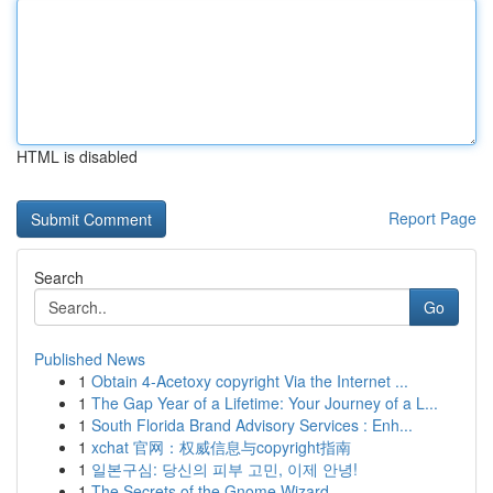
HTML is disabled
Report Page
Search
Go
Published News
1
Obtain 4-Acetoxy copyright Via the Internet ...
1
The Gap Year of a Lifetime: Your Journey of a L...
1
South Florida Brand Advisory Services : Enh...
1
xchat 官网：权威信息与copyright指南
1
일본구심: 당신의 피부 고민, 이제 안녕!
1
The Secrets of the Gnome Wizard