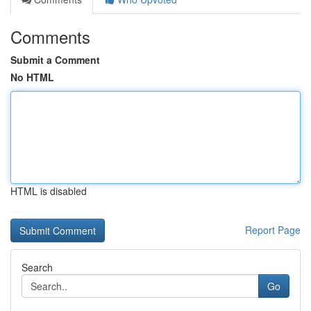
Comments
Submit a Comment
No HTML
HTML is disabled
Report Page
Search
Go