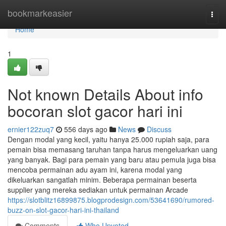
Home
bookmarkeasier
Togg
navi
Home
1
Not known Details About info
bocoran slot gacor hari ini
ernier122zuq7
556 days ago
News
Discuss
Dengan modal yang kecil, yaitu hanya 25.000 rupiah saja, para
pemain bisa memasang taruhan tanpa harus mengeluarkan uang
yang banyak. Bagi para pemain yang baru atau pemula juga bisa
mencoba permainan adu ayam ini, karena modal yang
dikeluarkan sangatlah minim. Beberapa permainan beserta
supplier yang mereka sediakan untuk permainan Arcade
https://slotblitz16899875.blogprodesign.com/53641690/rumored-
buzz-on-slot-gacor-hari-ini-thailand
Comments
Who Upvoted