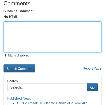
Comments
Submit a Comment
No HTML
HTML is disabled
Report Page
Search
Go
Published News
1
IPTV Totaal: De Ultieme Handleiding voor Alle...