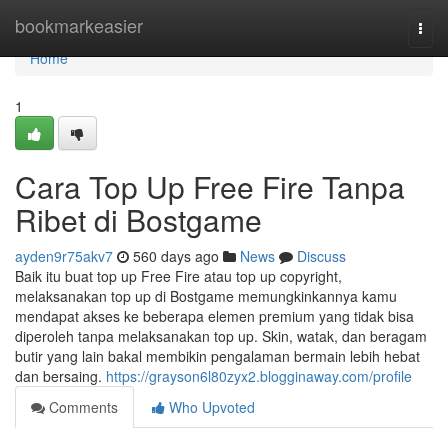
Home
bookmarkeasier
Togg
navi
Home
1
Cara Top Up Free Fire Tanpa
Ribet di Bostgame
ayden9r75akv7
560 days ago
News
Discuss
Baik itu buat top up Free Fire atau top up copyright,
melaksanakan top up di Bostgame memungkinkannya kamu
mendapat akses ke beberapa elemen premium yang tidak bisa
diperoleh tanpa melaksanakan top up. Skin, watak, dan beragam
butir yang lain bakal membikin pengalaman bermain lebih hebat
dan bersaing.
https://grayson6l80zyx2.blogginaway.com/profile
Comments
Who Upvoted