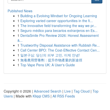
Published News
1
Building a Evolving Mindset for Ongoing Learning
1
Exploring varied career opportunities in the fi...
1
The innovative field transforming the way we pr...
1
Seguro médico para becarios extranjeros en Es...
1
DentaSmile Pro Review 2026: Honest Assessment
&...
1
Trustworthy Disposal Assistance with Rubbish Re...
1
Call Center BPO: The Cost-Effective Contact Cen...
1
일본구심: 당신의 피부 고민, 이제 안녕!
1
無毒農用營養劑：提升作物產量的新途徑
1
Top Vape Pens UK: A User's Guide
Copyright © 2026 |
Advanced Search
|
Live
|
Tag Cloud
|
Top
Users
| Made with
Kliqqi CMS
|
All RSS Feeds