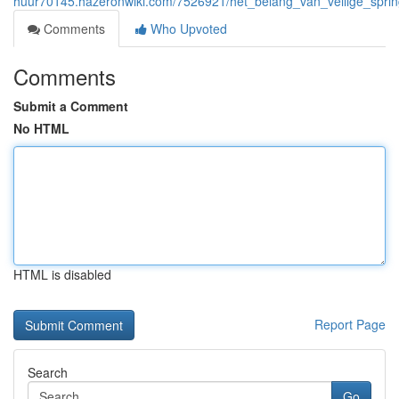
huur70145.hazeronwiki.com/7526921/het_belang_van_veilige_sprin
Comments
Who Upvoted
Comments
Submit a Comment
No HTML
HTML is disabled
Report Page
Search
Go