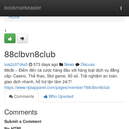
Home
bookmarkeasier
Togg
navi
Home
1
88clbvn8club
luis2c07cks5
573 days ago
News
Discuss
88clb – Điểm đến cá cược hàng đầu với hàng loạt dịch vụ đẳng
cấp: Casino, Thể thao, Slot game, Xổ số. Trải nghiệm an toàn,
giao dịch nhanh, hỗ trợ tận tâm 24/7!
https://www.riptapparel.com/pages/member?88clbvn8club
Comments
Who Upvoted
Comments
Submit a Comment
No HTML