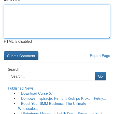
HTML is disabled
Report Page
Search
Go
Published News
1
Download Curse 5.1
1
Domowe Inspiracje: Remont Krok po Kroku - Pełny...
1
Boost Your SMM Business: The Ultimate
Wholesale...
1
{Ratudepo: Mengenal Lebih Dekat Sosok Inspiratif