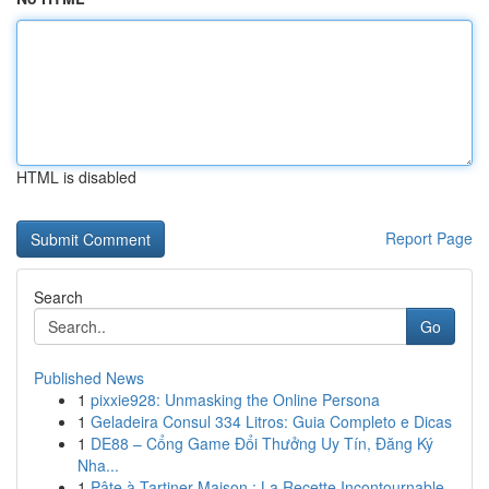
HTML is disabled
Report Page
Search
Go
Published News
1
pixxie928: Unmasking the Online Persona
1
Geladeira Consul 334 Litros: Guia Completo e Dicas
1
DE88 – Cổng Game Đổi Thưởng Uy Tín, Đăng Ký
Nha...
1
Pâte à Tartiner Maison : La Recette Incontournable