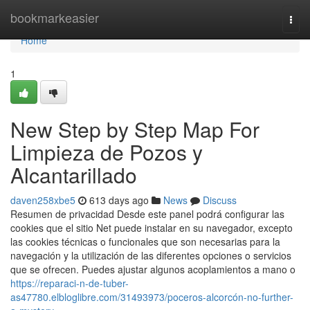
Home
bookmarkeasier
Togg
navi
Home
1
New Step by Step Map For
Limpieza de Pozos y
Alcantarillado
daven258xbe5
613 days ago
News
Discuss
Resumen de privacidad Desde este panel podrá configurar las
cookies que el sitio Net puede instalar en su navegador, excepto
las cookies técnicas o funcionales que son necesarias para la
navegación y la utilización de las diferentes opciones o servicios
que se ofrecen. Puedes ajustar algunos acoplamientos a mano o
https://reparaci-n-de-tuber-
as47780.elbloglibre.com/31493973/poceros-alcorcón-no-further-