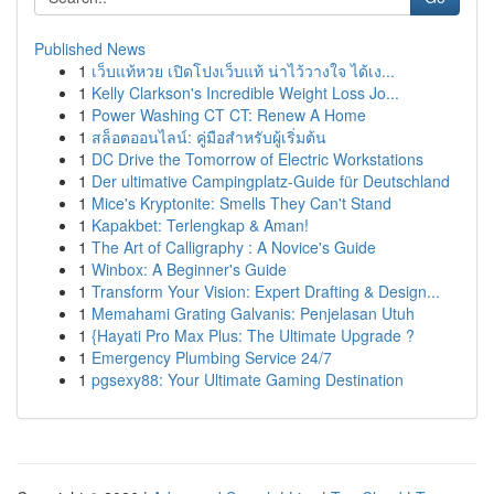
Published News
1
เว็บแท้หวย เปิดโปงเว็บแท้ น่าไว้วางใจ ได้เง...
1
Kelly Clarkson's Incredible Weight Loss Jo...
1
Power Washing CT CT: Renew A Home
1
สล็อตออนไลน์: คู่มือสำหรับผู้เริ่มต้น
1
DC Drive the Tomorrow of Electric Workstations
1
Der ultimative Campingplatz-Guide für Deutschland
1
Mice's Kryptonite: Smells They Can't Stand
1
Kapakbet: Terlengkap & Aman!
1
The Art of Calligraphy : A Novice's Guide
1
Winbox: A Beginner's Guide
1
Transform Your Vision: Expert Drafting & Design...
1
Memahami Grating Galvanis: Penjelasan Utuh
1
{Hayati Pro Max Plus: The Ultimate Upgrade ?
1
Emergency Plumbing Service 24/7
1
pgsexy88: Your Ultimate Gaming Destination