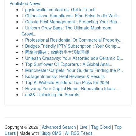
Published News
1
pgslotwallet contact us: Get in Touch
1
Chinesische Kampfkunst: Eine Reise in die Welt...
1
Casula Pest Management : Protecting Your Res...
1
Unicorn Grow Bags: The Ultimate Mushroom
Growi...
1
Professional Residential Or Commercial Property...
1
Budget-Friendly IPTV Subscription : Your Comp...
1
网络收藏夹：你的数字生活整理师
1
Unleash Creativity: Your Assorted 6d6 Ceramic D...
1
Top Sunflower Oil Exporters : A Global Anal...
1
Manchester Carpets: Your Guide to Finding the P...
1
KollagenIntensiv: Real Reviews & Results
1
Top AI Website Builders: Top Picks for 2024
1
Revamp Your Capital Home: Renovation Ideas ...
1
ee88: Unlocking the Secrets
Copyright © 2026 |
Advanced Search
|
Live
|
Tag Cloud
|
Top
Users
| Made with
Kliqqi CMS
|
All RSS Feeds