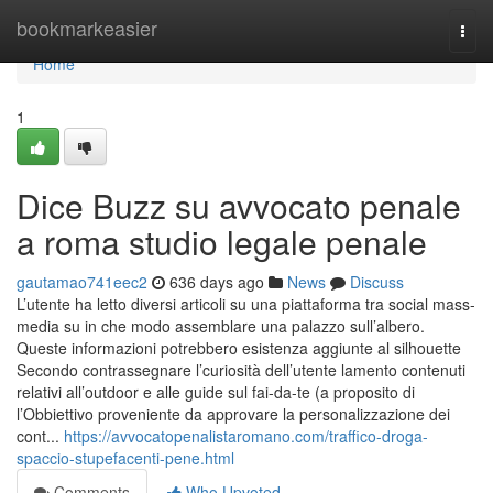
Home
bookmarkeasier
Togg
navi
Home
1
Dice Buzz su avvocato penale
a roma studio legale penale
gautamao741eec2
636 days ago
News
Discuss
L’utente ha letto diversi articoli su una piattaforma tra social mass-
media su in che modo assemblare una palazzo sull’albero.
Queste informazioni potrebbero esistenza aggiunte al silhouette
Secondo contrassegnare l’curiosità dell’utente lamento contenuti
relativi all’outdoor e alle guide sul fai-da-te (a proposito di
l’Obbiettivo proveniente da approvare la personalizzazione dei
cont...
https://avvocatopenalistaromano.com/traffico-droga-
spaccio-stupefacenti-pene.html
Comments
Who Upvoted