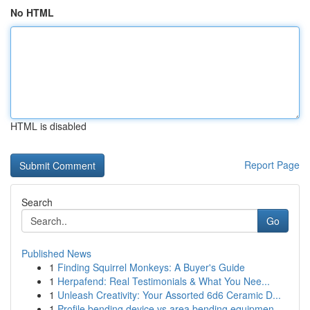
No HTML
HTML is disabled
Report Page
Search
Go
Published News
1
Finding Squirrel Monkeys: A Buyer's Guide
1
Herpafend: Real Testimonials & What You Nee...
1
Unleash Creativity: Your Assorted 6d6 Ceramic D...
1
Profile bending device vs area bending equipmen...