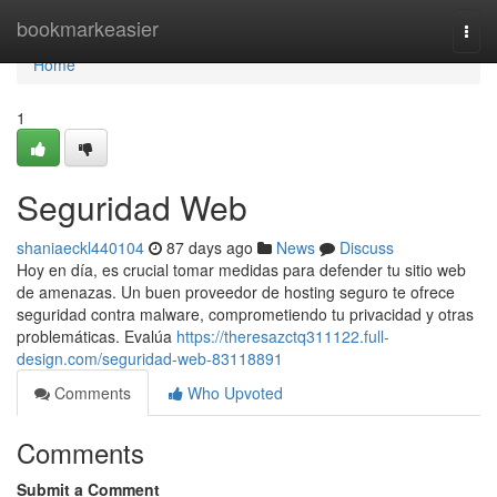
Home
bookmarkeasier
Togg
navi
Home
1
Seguridad Web
shaniaeckl440104
87 days ago
News
Discuss
Hoy en día, es crucial tomar medidas para defender tu sitio web
de amenazas. Un buen proveedor de hosting seguro te ofrece
seguridad contra malware, comprometiendo tu privacidad y otras
problemáticas. Evalúa
https://theresazctq311122.full-
design.com/seguridad-web-83118891
Comments
Who Upvoted
Comments
Submit a Comment